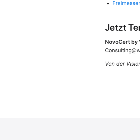
Freimesse
Jetzt T
NovoCert by
Consulting@w
Von der Visio