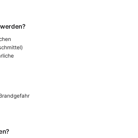
t werden?
ichen
chmittel)
rliche
 Brandgefahr
den?