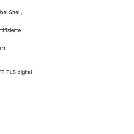
bei Shell,
fizierte
ert
T-TLS digital