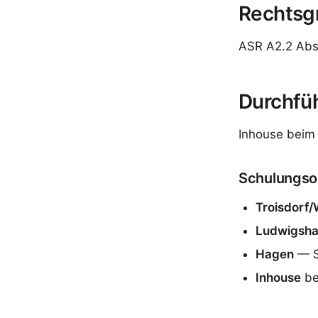
Rechtsg
ASR A2.2 Abs
Durchfü
Inhouse beim
Schulungso
Troisdorf/
Ludwigsha
Hagen
— S
Inhouse
be