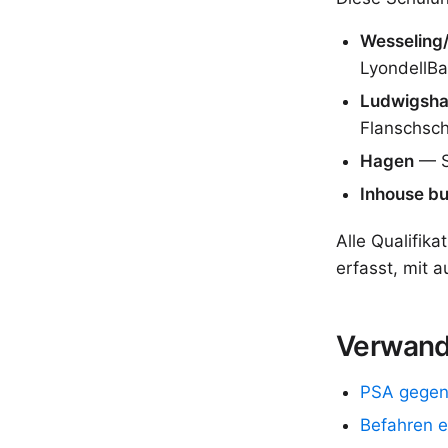
Wesseling
LyondellBa
Ludwigsha
Flanschsc
Hagen
— S
Inhouse b
Alle Qualifi
erfasst, mit 
Verwand
PSA gegen
Befahren 